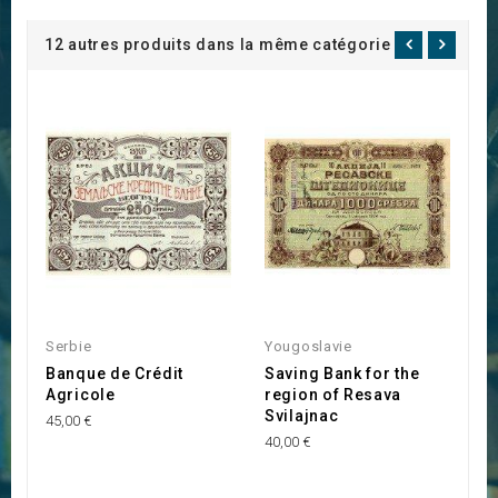
12 autres produits dans la même catégorie :
Serbie
Yougoslavie
S
Banque de Crédit
Saving Bank for the
C
Agricole
region of Resava
d
Svilajnac
C
45,00 €
G
40,00 €
25