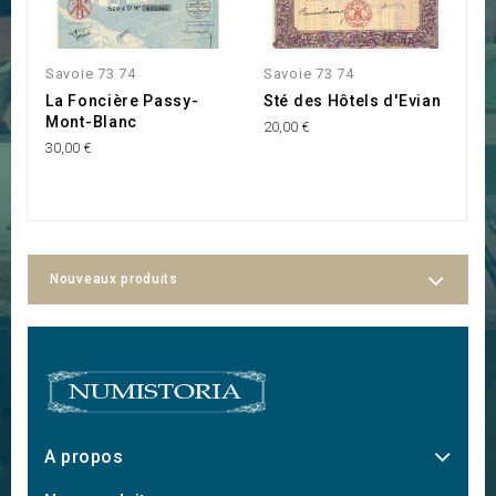
Savoie 73 74
Savoie 73 74
S
La Foncière Passy-
Sté des Hôtels d'Evian
'
Mont-Blanc
F
20,00 €
(
30,00 €
15
Nouveaux produits
A propos