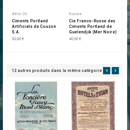
Allier 03
Russie
Et
Ciments Portland
Cie Franco-Russe des
T
Artificiels de Couzon
Ciments Portland de
C
S.A.
Guelendjik (Mer Noire)
85
30,00 €
40,00 €
12 autres produits dans la même catégorie :