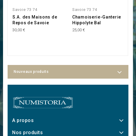
Savoie 73 74
Savoie 73 74
S
S.A. des Maisons de
Chamoiserie-Ganterie
C
Repos de Savoie
Hippolyte Bal
d
l
30,00 €
25,00 €
B
12
Nouveaux produits
A propos
Nos produits