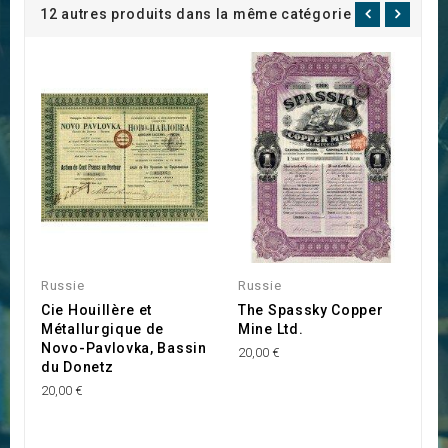
12 autres produits dans la même catégorie :
Russie
Russie
R
Cie Houillère et
The Spassky Copper
G
Métallurgique de
Mine Ltd.
I
Novo-Pavlovka, Bassin
R
20,00 €
du Donetz
C
2
20,00 €
95