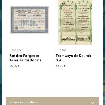
Pologne
Russie
R
Sté des Forges et
Tramways de Koursk
S
Aciéries du Donetz
S.A.
F
R
30,00 €
65,00 €
30
Nouveaux produits