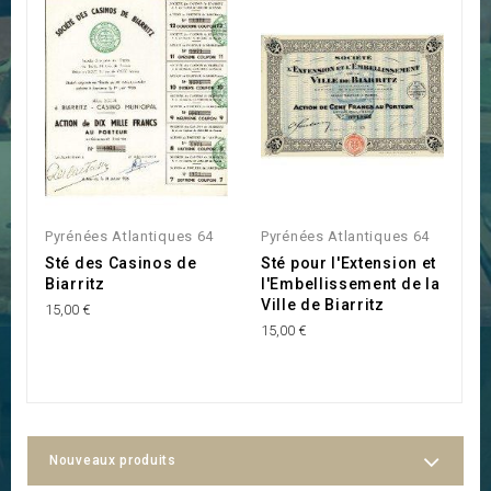
Pyrénées Atlantiques 64
Pyrénées Atlantiques 64
P
Sté des Casinos de
Sté pour l'Extension et
S
Biarritz
l'Embellissement de la
B
Ville de Biarritz
15,00 €
60
15,00 €
Nouveaux produits