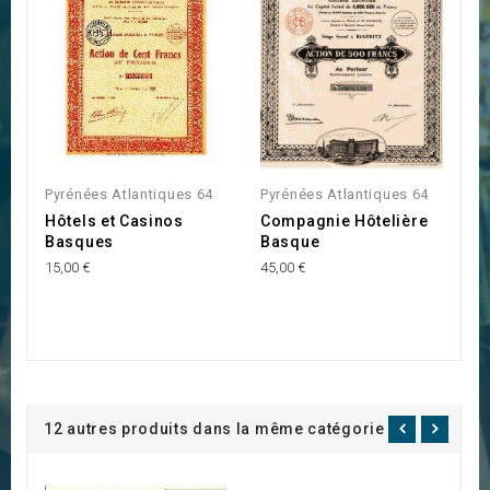
Pyrénées Atlantiques 64
Pyrénées Atlantiques 64
P
Hôtels et Casinos
Compagnie Hôtelière
S
Basques
Basque
C
15,00 €
45,00 €
20
12 autres produits dans la même catégorie :