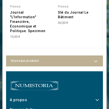
Presse
Presse
B
Journal
Sté du Journal Le
J
"L'Information"
Bâtiment
V
Financière,
30,00 €
75
Economique et
Politique. Specimen
10,00 €
Nouveaux produits
A propos