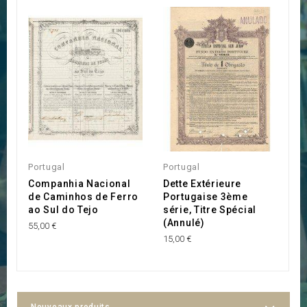
Portugal
Portugal
P
Companhia Nacional
Dette Extérieure
C
de Caminhos de Ferro
Portugaise 3ème
M
ao Sul do Tejo
série, Titre Spécial
20
(Annulé)
55,00 €
15,00 €
Nouveaux produits