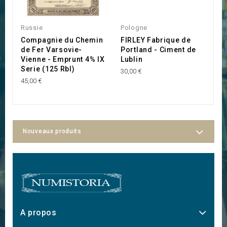
Russie
Pologne
P
Compagnie du Chemin
FIRLEY Fabrique de
S
de Fer Varsovie-
Portland - Ciment de
P
Vienne - Emprunt 4% IX
Lublin
P
Serie (125 Rbl)
30,00 €
25
45,00 €
Nouveaux produits
A propos