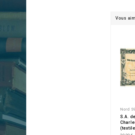
Vous aim
Nord 5
S.A. d
Charle
(textil