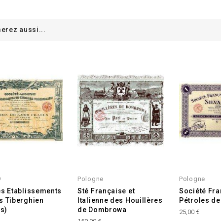
erez aussi...
9
Pologne
Pologne
es Etablissements
Sté Française et
Société Fra
s Tiberghien
Italienne des Houillères
Pétroles de
es)
de Dombrowa
25,00 €