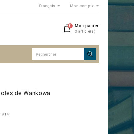
Français
Mon compte
0
Mon panier
0 article(s)

troles de Wankowa
 1914