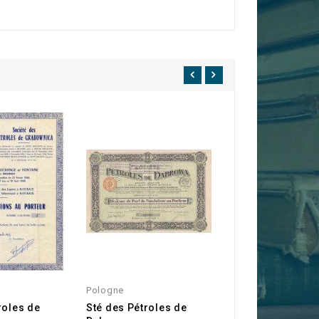
Pologne
Pologne
roles de
Sté des Pétroles de
Compagnie du C