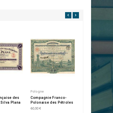
Pologne
Pétrole
nçaise des
Compagnie Franco-
Cie de Pétrole P
 Silva Plana
Polonaise des Pétroles
Américaine "Col
60,00 €
60,00 €