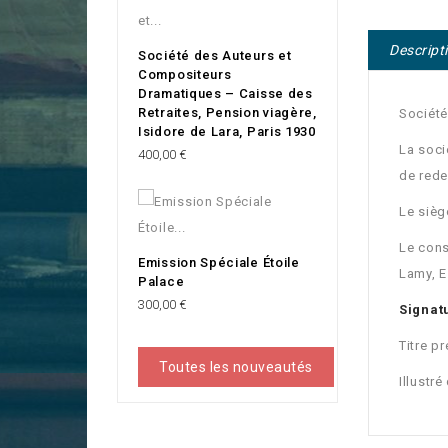
Descript
Société des Auteurs et
Compositeurs
Dramatiques – Caisse des
Retraites, Pension viagère,
Société
Isidore de Lara, Paris 1930
La soci
Prix
400,00 €
de rede
Le siège
Le conse
Emission Spéciale Étoile
Lamy, E
Palace
Prix
300,00 €
Signat
Titre p
Toutes les nouveautés
Illustré