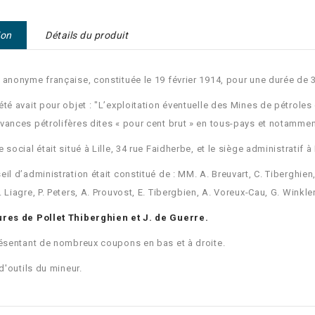
ion
Détails du produit
 anonyme française, constituée le 19 février 1914, pour une durée de 
été avait pour objet : "L’exploitation éventuelle des Mines de pétroles 
vances pétrolifères dites « pour cent brut » en tous-pays et notamment
 social était situé à Lille, 34 rue Faidherbe, et le siège administratif à 
il d’administration était constitué de : MM. A. Breuvart, C. Tiberghien, 
. Liagre, P. Peters, A. Prouvost, E. Tibergbien, A. Voreux-Cau, G. Winkler
ures de Pollet Thiberghien et J. de Guerre.
résentant de nombreux coupons en bas et à droite.
 d'outils du mineur.