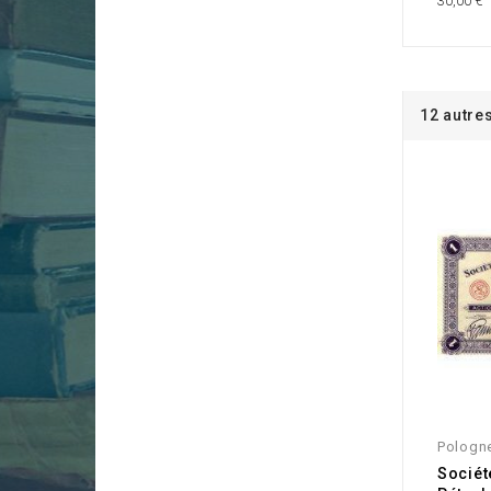
30,00 €
12 autre
Pologn
Sociét