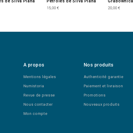
es de Silva Plana
Pétroles de Silva Plana
Grabownic
15,00 €
20,00 €
A propos
Nos produits
Mentions légales
Authenticité garantie
Numistoria
Paiement et livraison
Revue de presse
Promotions
Nous contacter
Nouveaux produits
Mon compte