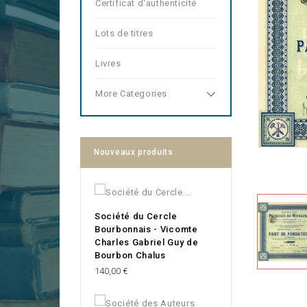
Certificat d'authenticité
Lots de titres
Livres
More Categories
Nouveaux produits
Société du Cercle
Bourbonnais - Vicomte
Charles Gabriel Guy de
Bourbon Chalus
Prix
140,00 €