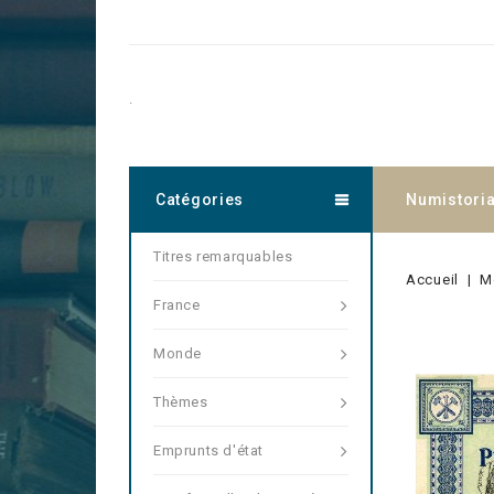
.
Catégories
Numistori
Titres remarquables
Accueil
M
France
Monde
Thèmes
Emprunts d'état