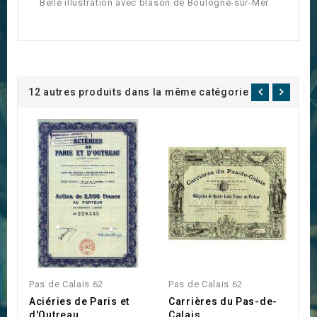
Belle illustration avec blason de Boulogne-sur-Mer.
12 autres produits dans la même catégorie :
Pas de Calais 62
Pas de Calais 62
P
Aciéries de Paris et
Carrières du Pas-de-
C
d'Outreau
Calais
d