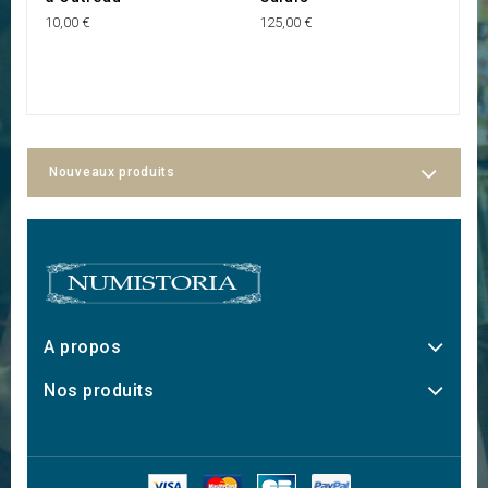
C
10,00 €
125,00 €
20
Nouveaux produits
A propos
Nos produits