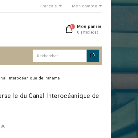
Français
Mon compte
0
Mon panier
0 article(s)

anal Interocéanique de Panama
rselle du Canal Interocéanique de
880