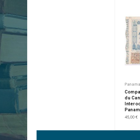
Panam
Compag
du Can
Intero
Panam
45,00 €