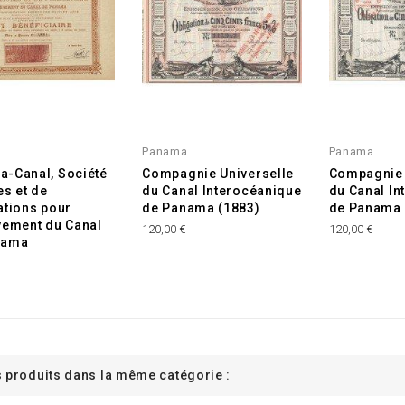
a
Panama
Panama
-Canal, Société
Compagnie Universelle
Compagnie 
es et de
du Canal Interocéanique
du Canal In
ations pour
de Panama (1883)
de Panama
vement du Canal
120,00 €
120,00 €
nama
€
s produits dans la même catégorie :