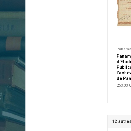
Panam
Panama
d'Etud
Public
l'achè
de Pa
250,00 
12 autre