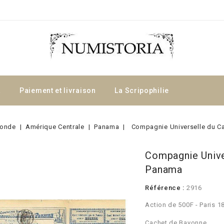
a
Paiement et livraison
La Scripophilie
onde
Amérique Centrale
Panama
Compagnie Universelle du C
Compagnie Unive
Panama
Référence :
2916
Action de 500F - Paris 1
Cachet de Bayonne