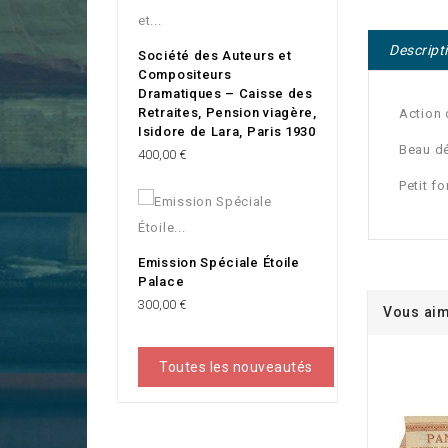
Descript
Société des Auteurs et
Compositeurs
Dramatiques – Caisse des
Retraites, Pension viagère,
Action 
Isidore de Lara, Paris 1930
Beau dé
Prix
400,00 €
Petit fo
Emission Spéciale Étoile
Palace
Prix
300,00 €
Vous aim
Toutes les nouveautés