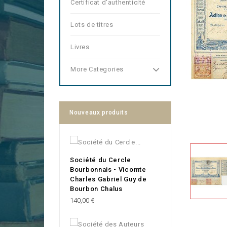
Certificat d'authenticité
Lots de titres
Livres
More Categories
Nouveaux produits
Société du Cercle
Bourbonnais - Vicomte
Charles Gabriel Guy de
Bourbon Chalus
Prix
140,00 €