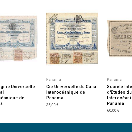
a
Panama
Panama
nie Universelle
Cie Universelle du Canal
Société Int
al
Interocéanique de
d'Etudes du
céanique de
Panama
Interocéan
a
Panama
35,00 €
60,00 €