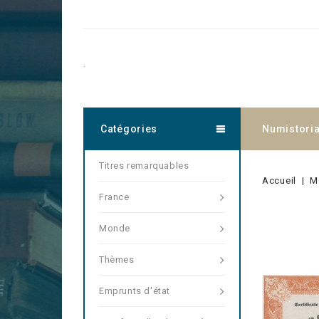
.
Catégories
Numistori
Titres remarquables
Accueil
M
France
Monde
Thèmes
Emprunts d'état