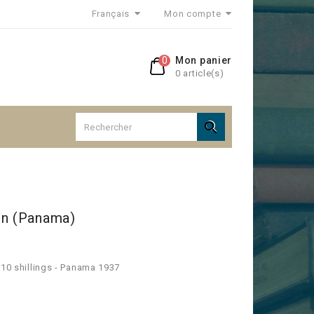
Français
Mon compte
0
Mon panier
0 article(s)

on (Panama)
 10 shillings - Panama 1937