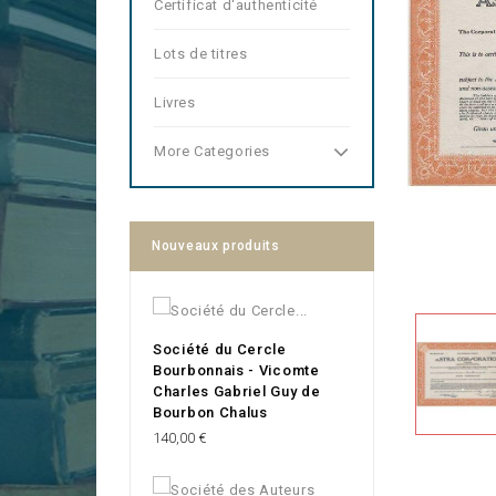
Certificat d'authenticité
Lots de titres
Livres
More Categories
Nouveaux produits
Société du Cercle
Bourbonnais - Vicomte
Charles Gabriel Guy de
Bourbon Chalus
Prix
140,00 €