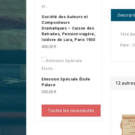
Descript
Société des Auteurs et
Compositeurs
Dramatiques – Caisse des
Retraites, Pension viagère,
Titre d
Isidore de Lara, Paris 1930
Rare : 
Prix
400,00 €
Emission Spéciale Étoile
12 autre
Palace
Prix
300,00 €
Toutes les nouveautés