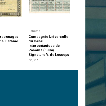
Panama
Panama
arbonnages
Compagnie Universelle
Société Internat
de l'Isthme
du Canal
d'Etudes du Can
Interocéanique de
Interocéanique 
Panama (1884)
Panama
Signature V. de Lesseps
60,00 €
60,00 €