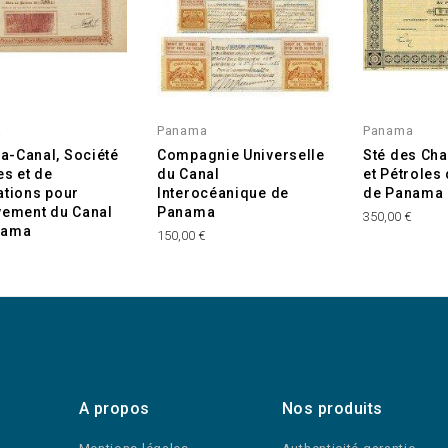
a
Panama
Panama
-Canal, Société
Compagnie Universelle
Sté des Ch
es et de
du Canal
et Pétroles 
ations pour
Interocéanique de
de Panama
vement du Canal
Panama
350,00 €
nama
150,00 €
€
A propos
Nos produits