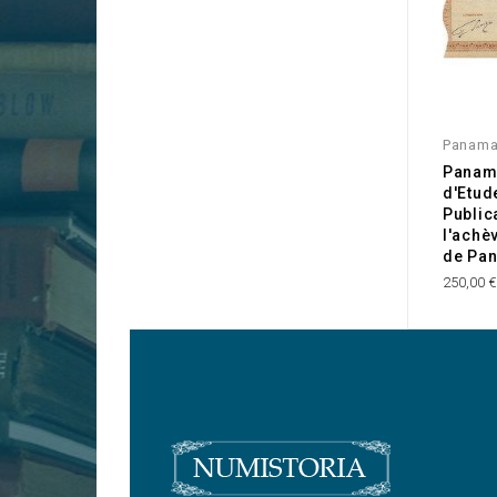
Panam
Panama
d'Etud
Public
l'achè
de Pa
250,00 