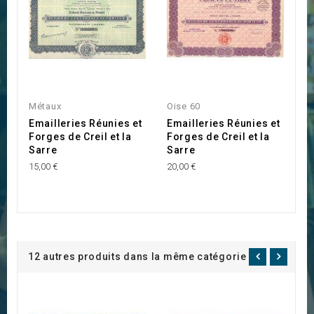
Métaux
Oise 60
O
Emailleries Réunies et
Emailleries Réunies et
S
Forges de Creil et la
Forges de Creil et la
d
Sarre
Sarre
35
15,00 €
20,00 €
12 autres produits dans la même catégorie :