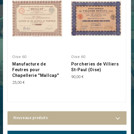
Oise 60
Oise 60
O
Manufacture de
Porcheries de Villiers
A
Feutres pour
St-Paul (Oise)
d
Chapellerie ''Mallcap''
90,00 €
95
25,00 €
Nouveaux produits