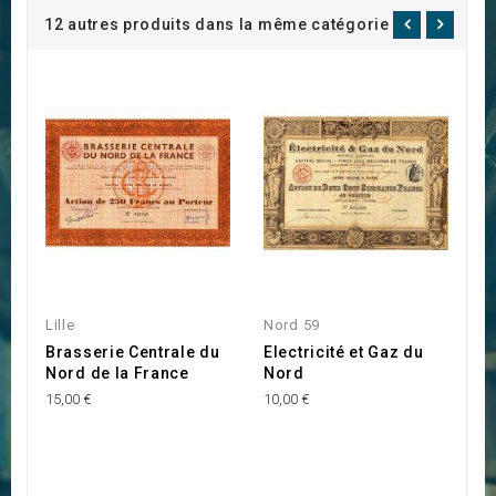
12 autres produits dans la même catégorie :
Lille
Nord 59
N
Brasserie Centrale du
Electricité et Gaz du
D
Nord de la France
Nord
20
15,00 €
10,00 €