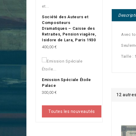
Descript
Société des Auteurs et
Compositeurs
Dramatiques – Caisse des
Retraites, Pension viagère,
Avec to
Isidore de Lara, Paris 1930
Seuleme
Prix
400,00 €
Taille 
Emission Spéciale Étoile
Palace
Prix
300,00 €
12 autre
Toutes les nouveautés