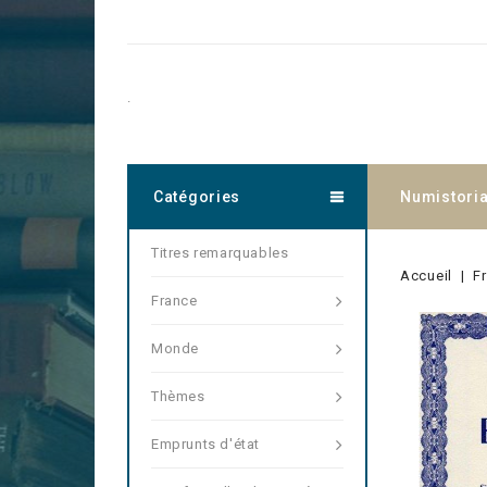
.
Catégories
Numistori
Titres remarquables
Accueil
F
France
Monde
Thèmes
Emprunts d'état