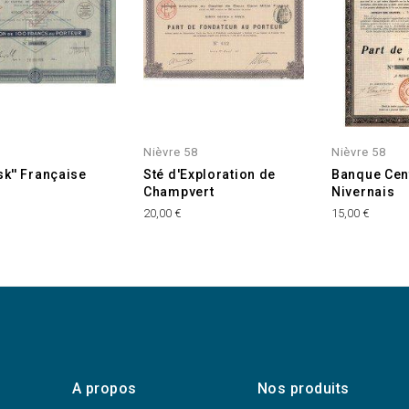
Nièvre 58
Nièvre 58
sk'' Française
Sté d'Exploration de
Banque Cen
Champvert
Nivernais
20,00 €
15,00 €
A propos
Nos produits