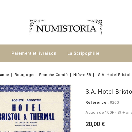
a
Paiement et livraison
La Scripophilie
rance
Bourgogne - Franche-Comté
Nièvre 58
S.A. Hotel Bristol
S.A. Hotel Brist
Référence :
9260
Action de 100F - St-Hono
20,00 €