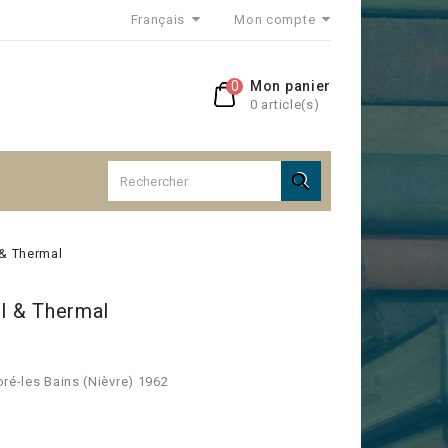
Français
Mon compte
0
Mon panier
0 article(s)

 & Thermal
ol & Thermal
ré-les Bains (Nièvre) 1962