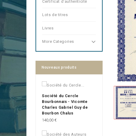
Certificat d'authenticité
Lots de titres
Livres
More Categories
Nouveaux produits
Société du Cercle
Bourbonnais - Vicomte
Charles Gabriel Guy de
Bourbon Chalus
Prix
140,00 €