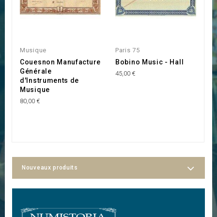
Musique
Paris 75
P
Couesnon Manufacture
Bobino Music - Hall
L
Générale
P
45,00 €
d'Instruments de
35
Musique
80,00 €
Nouveaux produits