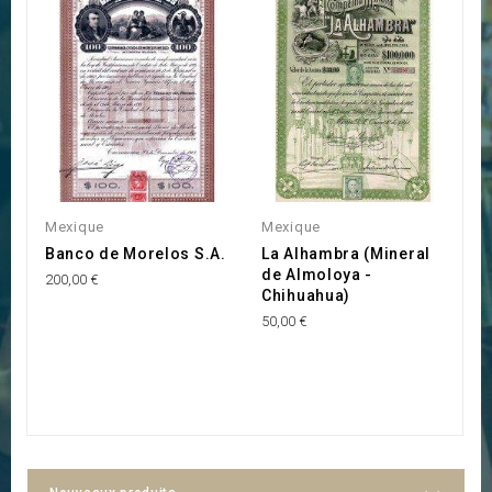
Mexique
Mexique
M
Banco de Morelos S.A.
La Alhambra (Mineral
T
de Almoloya -
200,00 €
90
Chihuahua)
50,00 €