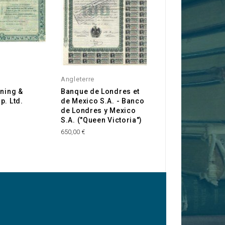
Angleterre
Pétrole
ining &
Banque de Londres et
Pétroles France
p. Ltd.
de Mexico S.A. - Banco
Mexique S.A.
de Londres y Mexico
12,00 €
S.A. ("Queen Victoria")
650,00 €