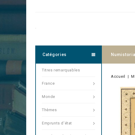
.
Catégories
Numistori
Titres remarquables
Accueil
M
France
Monde
Thèmes
Emprunts d'état