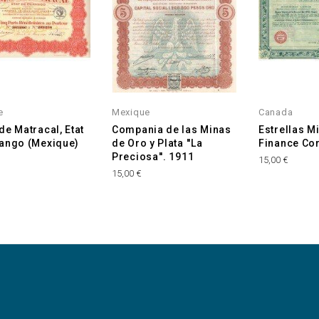
e
Mexique
Canada
de Matracal, Etat
Compania de las Minas
Estrellas M
ango (Mexique)
de Oro y Plata ''La
Finance Cor
Preciosa''. 1911
15,00 €
15,00 €