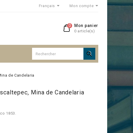
Français
Mon compte
0
Mon panier
0 article(s)

Mina de Candelaria
scaltepec, Mina de Candelaria
ico 1853.