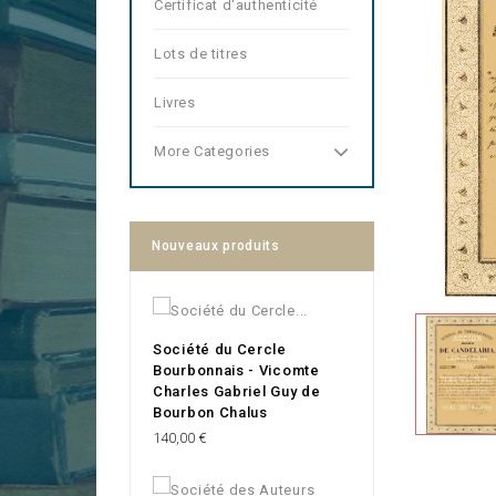
Certificat d'authenticité
Lots de titres
Livres
More Categories
Nouveaux produits
Société du Cercle
Bourbonnais - Vicomte
Charles Gabriel Guy de
Bourbon Chalus
Prix
140,00 €