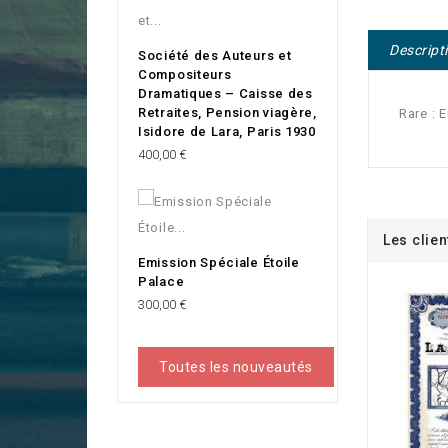
Descript
Société des Auteurs et
Compositeurs
Dramatiques – Caisse des
Retraites, Pension viagère,
Rare : 
Isidore de Lara, Paris 1930
Prix
400,00 €
Les clien
Emission Spéciale Étoile
Palace
Prix
300,00 €
Toutes les nouveautés