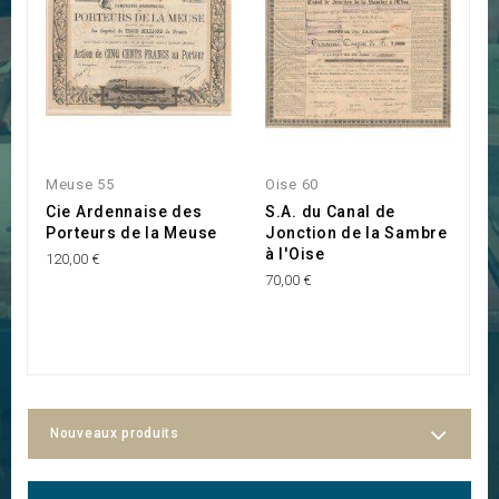
Meuse 55
Oise 60
M
Cie Ardennaise des
S.A. du Canal de
S
Porteurs de la Meuse
Jonction de la Sambre
V
à l'Oise
120,00 €
20
70,00 €
Nouveaux produits