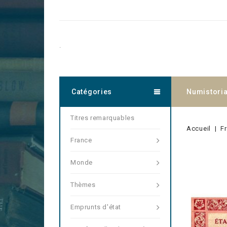
.
Catégories
Numistori
Titres remarquables
Accueil
F
France
Monde
Thèmes
Emprunts d'état