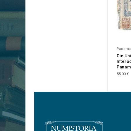
Panam
Cie Un
Intero
Panam
55,00 €