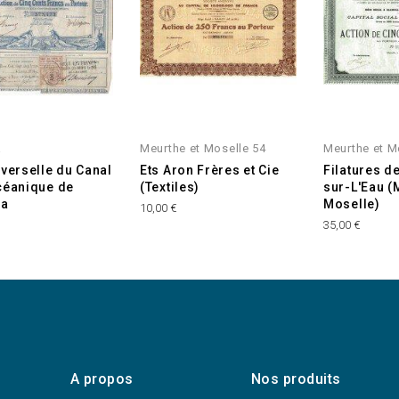
a
Meurthe et Moselle 54
Meurthe et M
iverselle du Canal
Ets Aron Frères et Cie
Filatures de
céanique de
(Textiles)
sur-L'Eau (
a
Moselle)
10,00 €
35,00 €
A propos
Nos produits