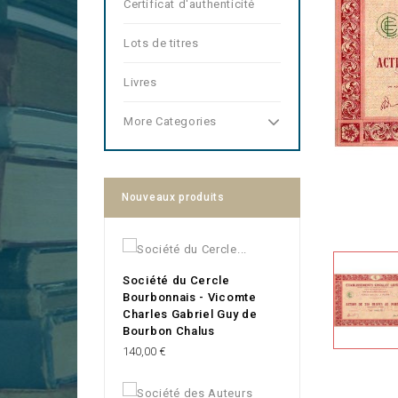
Certificat d'authenticité
Lots de titres
Livres
More Categories
Nouveaux produits
Société du Cercle
Bourbonnais - Vicomte
Charles Gabriel Guy de
Bourbon Chalus
Prix
140,00 €