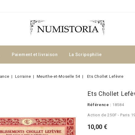
a
Paiement et livraison
La Scripophilie
rance
Lorraine
Meurthe-et-Moselle 54
Ets Chollet Lefèvre
Ets Chollet Lefè
Référence :
18584
Action de 250F - Paris 1
10,00 €