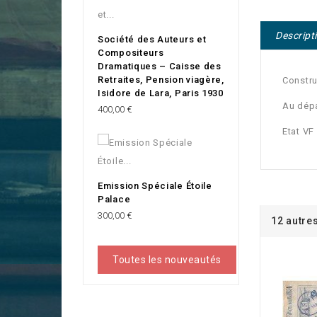
Descript
Société des Auteurs et
Compositeurs
Dramatiques – Caisse des
Retraites, Pension viagère,
Constru
Isidore de Lara, Paris 1930
Au dépa
Prix
400,00 €
Etat VF
Emission Spéciale Étoile
Palace
Prix
300,00 €
12 autre
Toutes les nouveautés