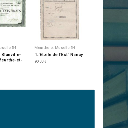
oselle 54
Meurthe et Moselle 54
Meurthe et Mosell
 Blanville-
''L'Etoile de l'Est'' Nancy
S.A. des Filatur
Meurthe-et-
Blainville-sur-l'
90,00 €
35,00 €