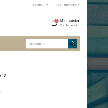
Français
Mon compte
0
Mon panier
0 article(s)

vre
935