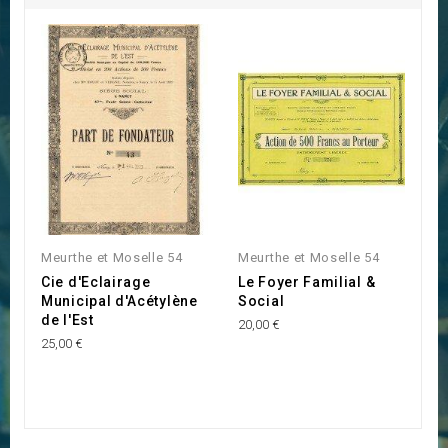
I
Meurthe et Moselle 54
Meurthe et Moselle 54
L
Cie d'Eclairage
Le Foyer Familial &
C
Municipal d'Acétylène
Social
L
de l'Est
20,00 €
40
25,00 €