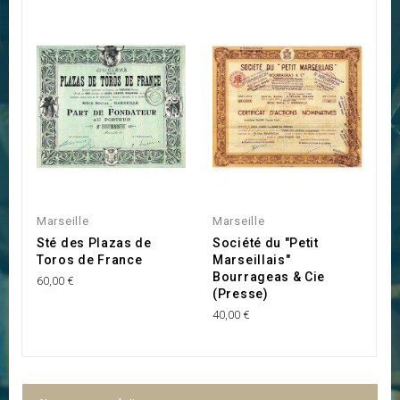
Marseille
Marseille
Ma
Sté des Plazas de
Société du "Petit
S
Toros de France
Marseillais"
M
Bourrageas & Cie
B
60,00 €
(Presse)
15
40,00 €