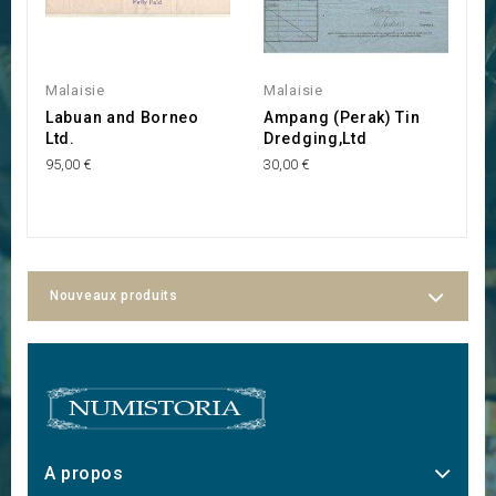
Malaisie
Malaisie
M
Labuan and Borneo
Ampang (Perak) Tin
G
Ltd.
Dredging,Ltd
P
95,00 €
30,00 €
35
Nouveaux produits
A propos