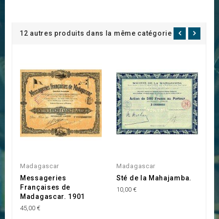
12 autres produits dans la même catégorie :
Madagascar
Madagascar
M
Messageries
Sté de la Mahajamba.
S
Françaises de
S
10,00 €
Madagascar. 1901
(
M
45,00 €
F