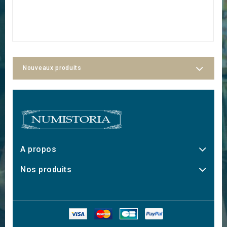
M
15
Nouveaux produits
A propos
Nos produits