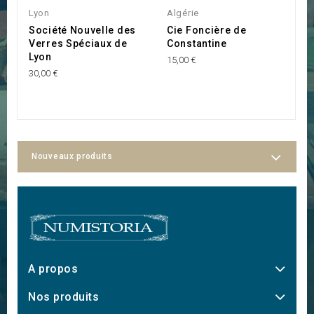
Lyon
Algérie
L
Société Nouvelle des
Cie Foncière de
P
Verres Spéciaux de
Constantine
10
Lyon
15,00 €
30,00 €
Nouveaux produits
A propos
Nos produits