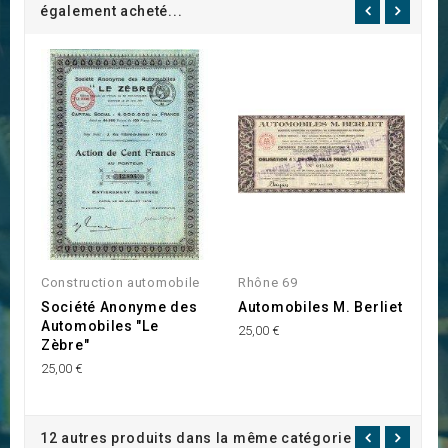
également acheté...
Construction automobile
Rhône 69
Lo
Société Anonyme des
Automobiles M. Berliet
S
Automobiles "Le
C
25,00 €
Zèbre"
10
25,00 €
12 autres produits dans la même catégorie :