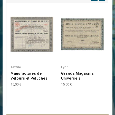
Textile
Lyon
L
Manufactures de
Grands Magasins
L
Velours et Peluches
Universels
(
15,00 €
15,00 €
15