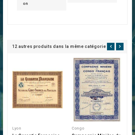
on
12 autres produits dans la même catégorie :
Lyon
Congo
R