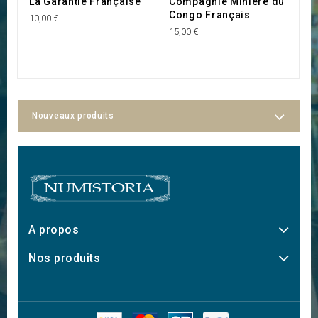
La Garantie Française
Compagnie Minière du
A
Congo Français
Be
10,00 €
15,00 €
35
Nouveaux produits
A propos
Nos produits