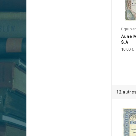
Equipe
Aune M
S.A.
10,00 €
12 autre