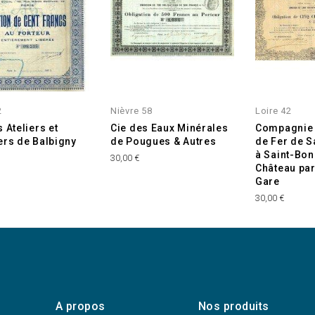
INDISPONIBLE
2
Nièvre 58
Loire 42
 Ateliers et
Cie des Eaux Minérales
Compagnie
ers de Balbigny
de Pougues & Autres
de Fer de S
à Saint-Bon
30,00 €
Château pa
Gare
30,00 €
A propos
Nos produits