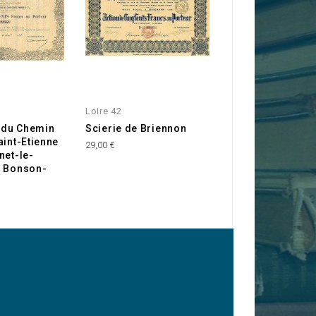
Loire 42
Loire 42
 du Chemin
Scierie de Briennon
Sté de l'Imprimer
aint-Etienne
du Journal ''La L
29,00 €
net-le-
Républicaine''
r Bonson-
30,00 €