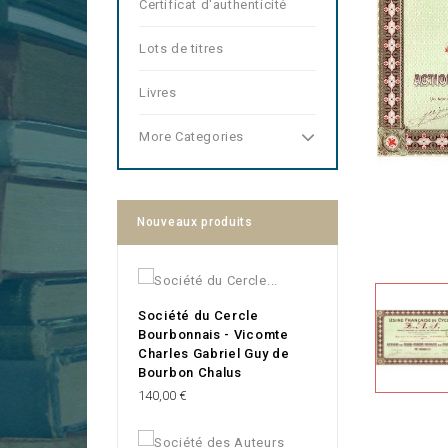
Certificat d'authenticité
Lots de titres
Livres
More Categories
Nouveaux produits
Société du Cercle
Bourbonnais - Vicomte
Charles Gabriel Guy de
Bourbon Chalus
Prix
140,00 €