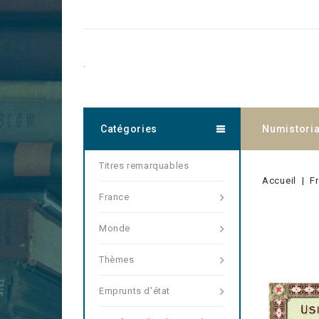
.
Catégories
Numistori
Titres remarquables
Accueil
F
France
Monde
Thèmes
Emprunts d'état