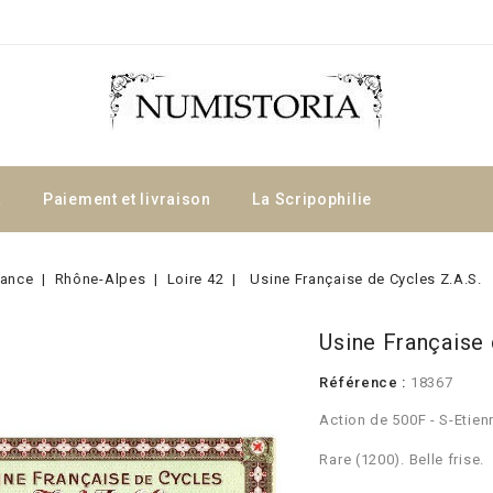
a
Paiement et livraison
La Scripophilie
rance
Rhône-Alpes
Loire 42
Usine Française de Cycles Z.A.S.
Usine Française 
Référence :
18367
Action de 500F - S-Etien
Rare (1200). Belle frise.