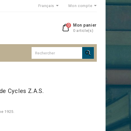
Français
Mon compte
0
Mon panier
0 article(s)

de Cycles Z.A.S.
ne 1925.