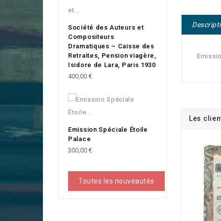
Descript
Société des Auteurs et
Compositeurs
Dramatiques – Caisse des
Retraites, Pension viagère,
Emissio
Isidore de Lara, Paris 1930
Prix
400,00 €
Les clien
Emission Spéciale Étoile
Palace
Prix
300,00 €
Toutes les nouveautés