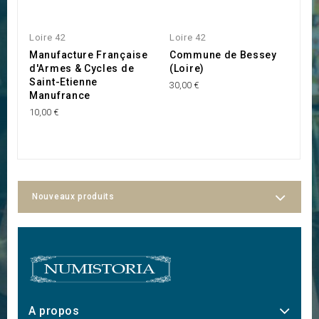
Loire 42
Loire 42
Lo
Manufacture Française
Commune de Bessey
V
d'Armes & Cycles de
(Loire)
R
Saint-Etienne
N
30,00 €
Manufrance
L
10,00 €
30
Nouveaux produits
A propos