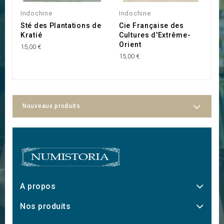
Indochine
Indochine
I
Sté des Plantations de
Cie Française des
S
Kratié
Cultures d'Extrême-
K
Orient
15,00 €
10
15,00 €
Nouveaux produits
A propos
Nos produits