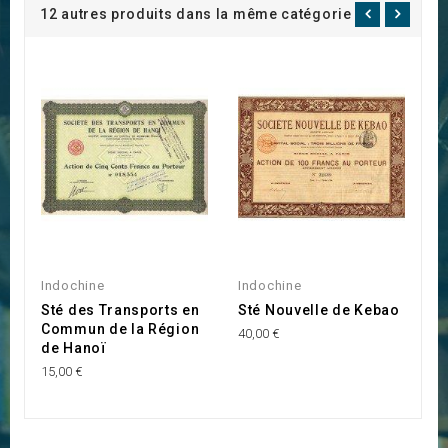
12 autres produits dans la même catégorie :
Indochine
Indochine
I
Sté des Transports en
Sté Nouvelle de Kebao
S
Commun de la Région
I
40,00 €
de Hanoï
T
15,00 €
20