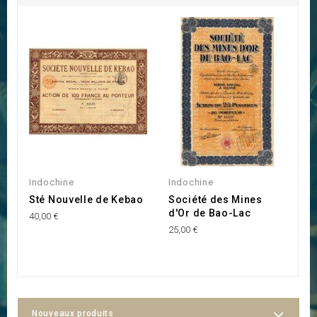
Indochine
Indochine
An
Sté Nouvelle de Kebao
Société des Mines
P
d'Or de Bao-Lac
E
40,00 €
25,00 €
50
Nouveaux produits