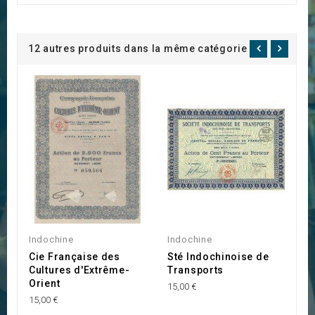
12 autres produits dans la même catégorie :
Indochine
Indochine
I
Cie Française des
Sté Indochinoise de
S
Cultures d'Extrême-
Transports
15
Orient
15,00 €
15,00 €