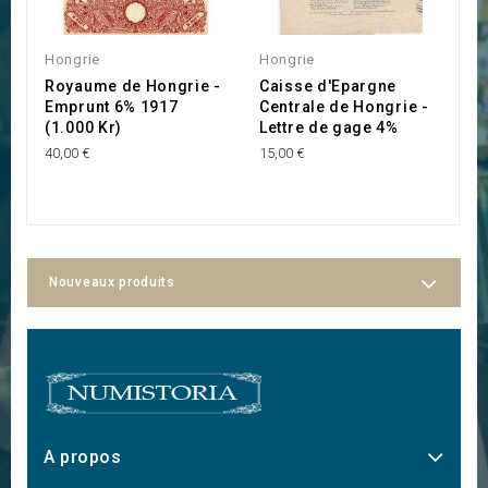
Hongrie
Hongrie
H
Royaume de Hongrie -
Caisse d'Epargne
B
Emprunt 6% 1917
Centrale de Hongrie -
E
(1.000 Kr)
Lettre de gage 4%
G
40,00 €
15,00 €
30
Nouveaux produits
A propos