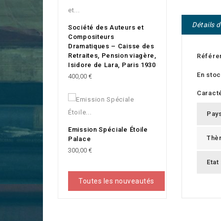
Détails 
Société des Auteurs et
Compositeurs
Dramatiques – Caisse des
Retraites, Pension viagère,
Référe
Isidore de Lara, Paris 1930
En sto
Prix
400,00 €
Caracté
Pay
Emission Spéciale Étoile
Thè
Palace
Prix
300,00 €
Etat
Toutes les nouveautés