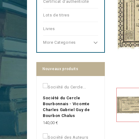
Certificat d'authenticité
Lots de titres
Livres
More Categories
Nouveaux produits
Société du Cercle
Bourbonnais - Vicomte
Charles Gabriel Guy de
Bourbon Chalus
Prix
140,00 €