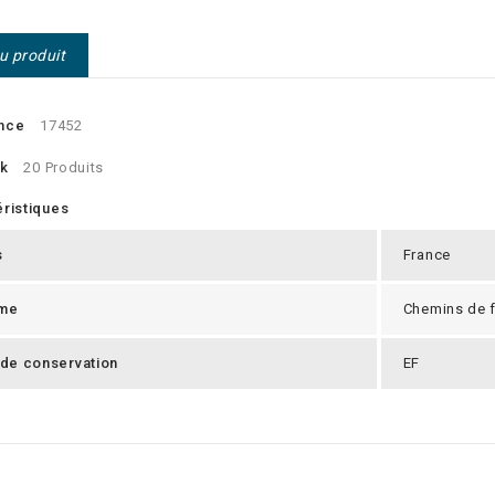
du produit
nce
17452
ck
20 Produits
ristiques
s
France
me
Chemins de f
 de conservation
EF