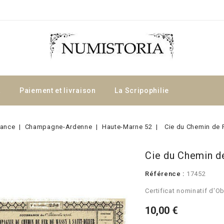
a
Paiement et livraison
La Scripophilie
rance
Champagne-Ardenne
Haute-Marne 52
Cie du Chemin de F
Cie du Chemin de
Référence :
17452
Certificat nominatif d'O
10,00 €