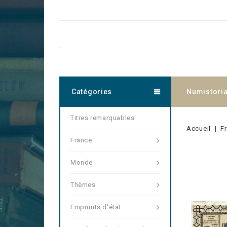
.
Catégories
Numistori
Titres remarquables
Accueil
F
France
Monde
Thèmes
Emprunts d'état