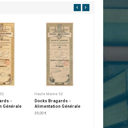
 52
Haute Marne 52
Haute Marne 52
ards -
Docks Bragards -
Cie du Chemin d
n Générale
Alimentation Générale
Wassy à St-Dizie
35,00 €
10,00 €