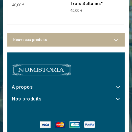
Trois Sultanes"
40,00 €
45
45,00 €
Nouveaux produits
A propos
Nos produits