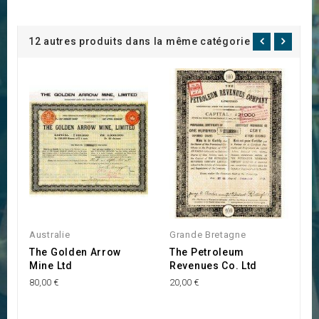
12 autres produits dans la même catégorie :
Australie
Grande Bretagne
G
The Golden Arrow
The Petroleum
T
Mine Ltd
Revenues Co. Ltd
W
L
80,00 €
20,00 €
30