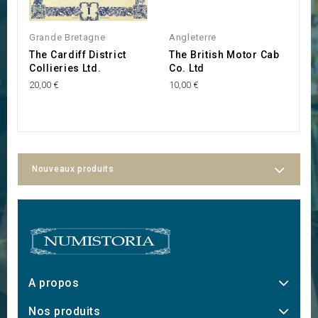
Grande Bretagne
Angleterre
G
The Cardiff District
The British Motor Cab
C
Collieries Ltd.
Co. Ltd
20
20,00 €
10,00 €
Nouveaux produits
A propos
Nos produits