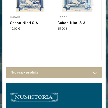
Gabon
Gabon
A
Gabon-Niari S.A.
Gabon-Niari S.A.
F
10,00 €
15,00 €
G
d
E
-
45
Nouveaux produits