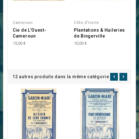
Cameroun
Côte d'Ivoire
C
Cie de L'Ouest-
Plantations & Huileries
B
Cameroun
de Bingerville
N
15,00 €
10,00 €
30
12 autres produits dans la même catégorie :