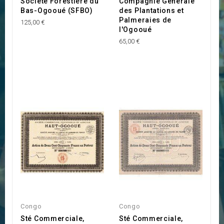
Société Forestière du
Compagnie Générale
Bas-Ogooué (SFBO)
des Plantations et
Palmeraies de
125,00 €
l'Ogooué
65,00 €
Congo
Congo
Sté Commerciale,
Sté Commerciale,