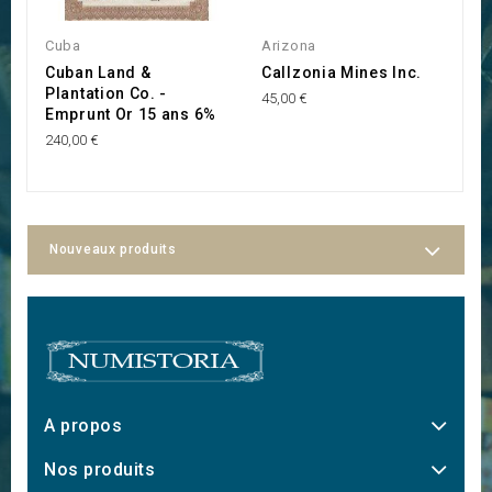
Cuba
Arizona
Et
Cuban Land &
Callzonia Mines Inc.
E
Plantation Co. -
F
45,00 €
Emprunt Or 15 ans 6%
20
240,00 €
Nouveaux produits
A propos
Nos produits