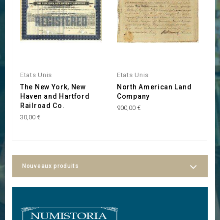
Etats Unis
Etats Unis
Et
The New York, New
North American Land
L
Haven and Hartford
Company
C
Railroad Co.
900,00 €
60
30,00 €
Nouveaux produits