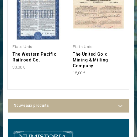
Etats Unis
Etats Unis
N
The Western Pacific
The United Gold
K
Railroad Co.
Mining & Milling
C
Company
30,00 €
35
15,00 €
Nouveaux produits