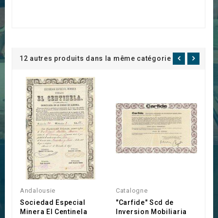
12 autres produits dans la même catégorie :
Andalousie
Catalogne
E
Sociedad Especial
"Carfide" Scd de
C
Minera El Centinela
Inversion Mobiliaria
H