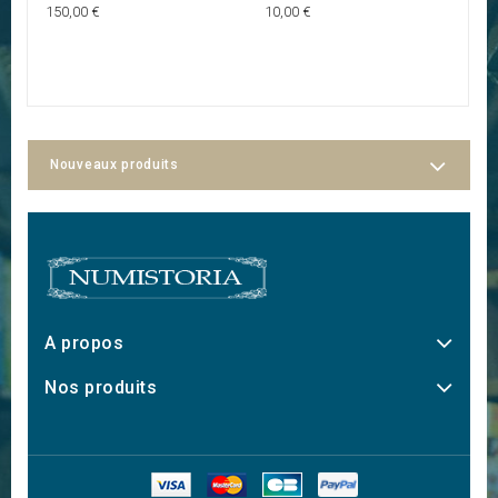
E
150,00 €
10,00 €
30
Nouveaux produits
A propos
Nos produits