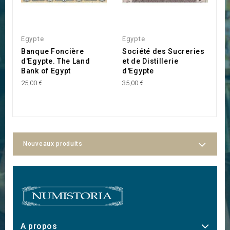
Egypte
Egypte
E
Banque Foncière
Société des Sucreries
T
d'Egypte. The Land
et de Distillerie
35
Bank of Egypt
d'Egypte
25,00 €
35,00 €
Nouveaux produits
A propos