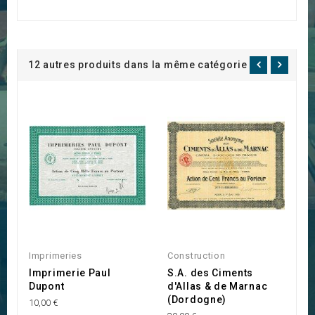
12 autres produits dans la même catégorie :
Imprimeries
Construction
I
Imprimerie Paul
S.A. des Ciments
I
Dupont
d'Allas & de Marnac
D
(Dordogne)
10,00 €
10