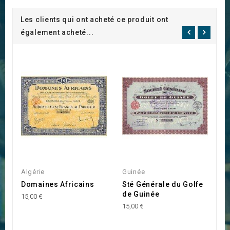
Les clients qui ont acheté ce produit ont
également acheté...
Algérie
Guinée
M
Domaines Africains
Sté Générale du Golfe
C
de Guinée
M
15,00 €
15,00 €
15