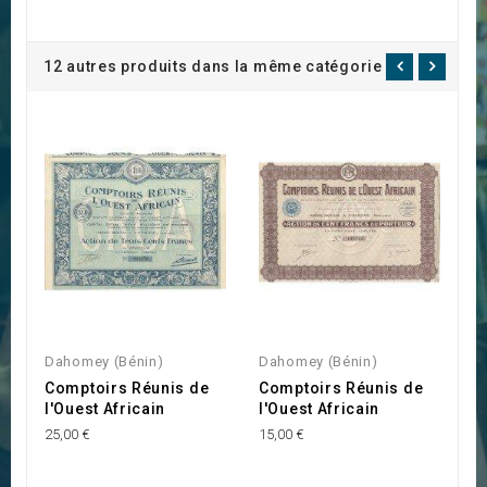
12 autres produits dans la même catégorie :
Dahomey (Bénin)
Dahomey (Bénin)
D
Comptoirs Réunis de
Comptoirs Réunis de
C
l'Ouest Africain
l'Ouest Africain
d
D
25,00 €
15,00 €
15