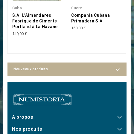
Cuba
Sucre
C
S.A. L'Almendarès,
Compania Cubana
B
Fabrique de Ciments
Primadera S.A
l
Portland à La Havane
E
150,00 €
C
140,00 €
1
Nouveaux produits
A propos
Nos produits