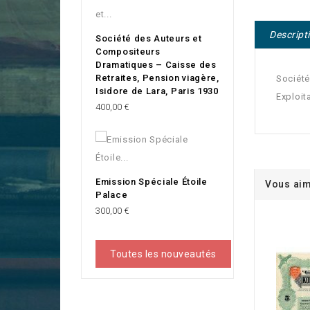
Descript
Société des Auteurs et
Compositeurs
Dramatiques – Caisse des
Retraites, Pension viagère,
Société
Isidore de Lara, Paris 1930
Exploita
Prix
400,00 €
Emission Spéciale Étoile
Vous aim
Palace
Prix
300,00 €
Toutes les nouveautés