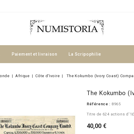
a
Paiement et livraison
La Scripophilie
onde
Afrique
Côte d'Ivoire
The Kokumbo (Ivory Coast) Compan
The Kokumbo (Iv
Référence :
8965
Titre de 624 actions d'1
40,00 €