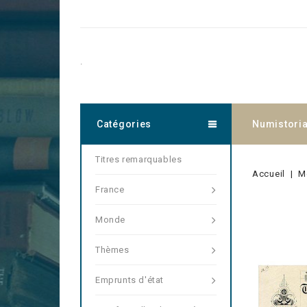
.
Catégories
Numistori
Titres remarquables
Accueil
M
France
Monde
Thèmes
Emprunts d'état