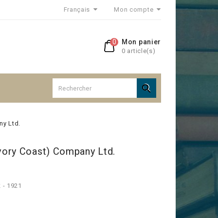
Français
Mon compte
0
Mon panier
0 article(s)

y Ltd.
ory Coast) Company Ltd.
£ - 1921