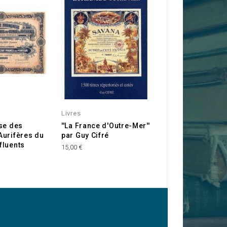
Livres
Côte d'Ivoire
se des
''La France d'Outre-Mer''
Plantations & Hu
Aurifères du
par Guy Cifré
de Bingerville
fluents
15,00 €
10,00 €