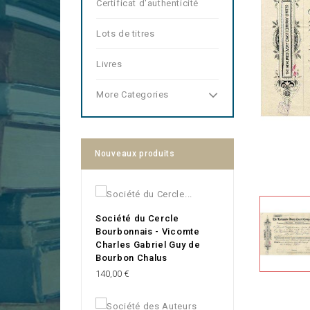
Certificat d'authenticité
Lots de titres
Livres
More Categories
Nouveaux produits
Société du Cercle
Bourbonnais - Vicomte
Charles Gabriel Guy de
Bourbon Chalus
Prix
140,00 €