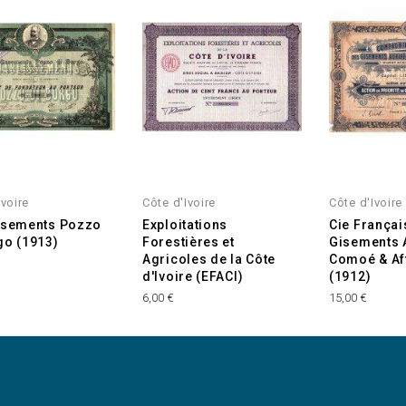
Ivoire
Côte d'Ivoire
Côte d'Ivoire
ssements Pozzo
Exploitations
Cie Françai
go (1913)
Forestières et
Gisements 
Agricoles de la Côte
Comoé & Af
€
d'Ivoire (EFACI)
(1912)
6,00 €
15,00 €