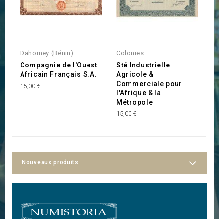
Dahomey (Bénin)
Colonies
C
Compagnie de l'Ouest
Sté Industrielle
C
Africain Français S.A.
Agricole &
C
Commerciale pour
O
15,00 €
l'Afrique & la
(
Métropole
30
15,00 €
Nouveaux produits